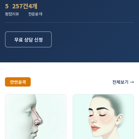
5
257건
4개
평점
리뷰
전문분야
무료 상담 신청
전체보기 →
안면윤곽