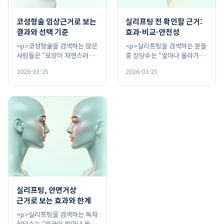
코성형술 임상근거로 보는
실리프팅 전 확인할 근거:
결과와 선택 기준
효과·비교·안전성
<p>코성형술을 검색하는 많은
<p>실리프팅을 검색하는 분들
사람들은 “모양이 자연스러울
중 상당수는 “얼마나 올라가며,
지”와 함께 “숨쉬기는 더 불편
얼마나 만족하는가”를 먼저 확
2026-03-25
2026-03-25
해지지 않을지”를 동시에 걱정
인합니다. PubMed 기반 체계
합니다. 무작위 배정 연구(…
적 문헌검토에서는 지…
실리프팅, 안면거상
근거로 보는 효과와 한계
<p>실리프팅을 검색하는 독자
상당수는 “얼굴이 얼마나 올라